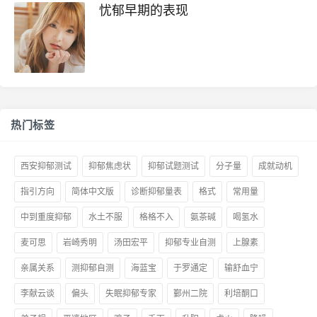
忧郁早期的表现
热门标签
西安抑郁测试
抑郁焦虑状
抑郁试题测试
分子量
成就动机
指引方向
简体中文版
诊断抑郁量表
格式
常用量
中到重度抑郁
水土不服
格格不入
氨茶碱
喝氢水
麦可思
岩崎秀明
汤田宏平
抑郁专业自测
上腺素
亲属关系
测抑郁自测
海蓝宝
于罗通定
输舒血宁
李献云谈
偏头
失眠抑郁专家
鄞州二院
利培酮口