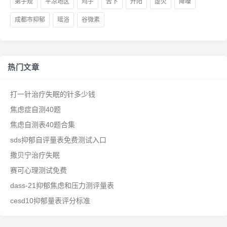
弟子规
平凉地区
鸡子
舌下
升阳
虚火
降噪
成都市抑郁
瑶浴
谷微素
热门文章
打一针治疗失眠的针多少钱
焦虑症自测40题
焦虑自测表40题合集
sds抑郁自评量表免费测试入口
撒贝宁治疗失眠
赛可心理测试免费
dass-21抑郁焦虑和压力测评量表
cesd10抑郁量表评分标准