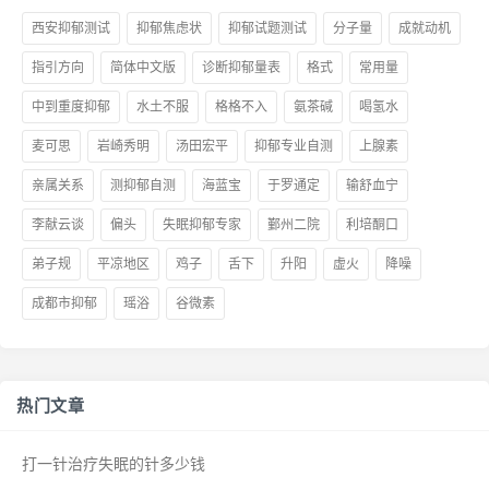
西安抑郁测试
抑郁焦虑状
抑郁试题测试
分子量
成就动机
指引方向
简体中文版
诊断抑郁量表
格式
常用量
中到重度抑郁
水土不服
格格不入
氨茶碱
喝氢水
麦可思
岩崎秀明
汤田宏平
抑郁专业自测
上腺素
亲属关系
测抑郁自测
海蓝宝
于罗通定
输舒血宁
李献云谈
偏头
失眠抑郁专家
鄞州二院
利培酮口
弟子规
平凉地区
鸡子
舌下
升阳
虚火
降噪
成都市抑郁
瑶浴
谷微素
热门文章
打一针治疗失眠的针多少钱