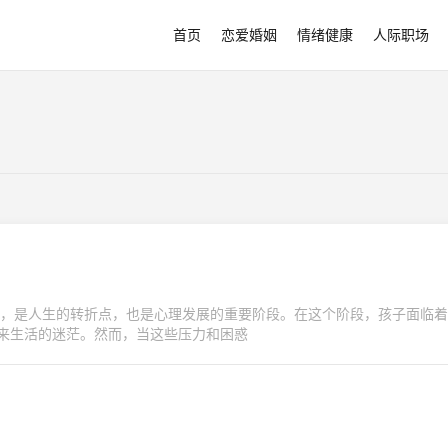
首页
恋爱婚姻
情绪健康
人际职场
春期，是人生的转折点，也是心理发展的重要阶段。在这个阶段，孩子面临
来生活的迷茫。然而，当这些压力和困惑