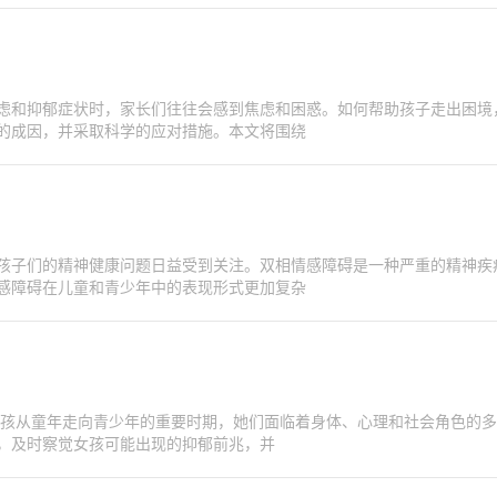
虑和抑郁症状时，家长们往往会感到焦虑和困惑。如何帮助孩子走出困境
的成因，并采取科学的应对措施。本文将围绕
孩子们的精神健康问题日益受到关注。双相情感障碍是一种严重的精神疾
感障碍在儿童和青少年中的表现形式更加复杂
是女孩从童年走向青少年的重要时期，她们面临着身体、心理和社会角色的
，及时察觉女孩可能出现的抑郁前兆，并