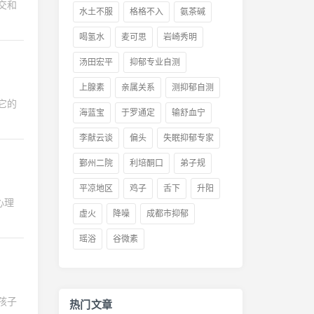
交和
水土不服
格格不入
氨茶碱
喝氢水
麦可思
岩崎秀明
汤田宏平
抑郁专业自测
上腺素
亲属关系
测抑郁自测
它的
海蓝宝
于罗通定
输舒血宁
李献云谈
偏头
失眠抑郁专家
鄞州二院
利培酮口
弟子规
平凉地区
鸡子
舌下
升阳
心理
虚火
降噪
成都市抑郁
瑶浴
谷微素
孩子
热门文章