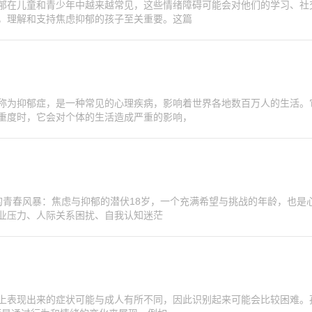
郁在儿童和青少年中越来越常见，这些情绪障碍可能会对他们的学习、社
，理解和支持焦虑抑郁的孩子至关重要。这篇
称为抑郁症，是一种常见的心理疾病，影响着世界各地数百万人的生活。
重度时，它会对个体的生活造成严重的影响，
岁的青春风暴：焦虑与抑郁的潜伏18岁，一个充满希望与挑战的年龄，也是
业压力、人际关系困扰、自我认知迷茫
上表现出来的症状可能与成人有所不同，因此识别起来可能会比较困难。