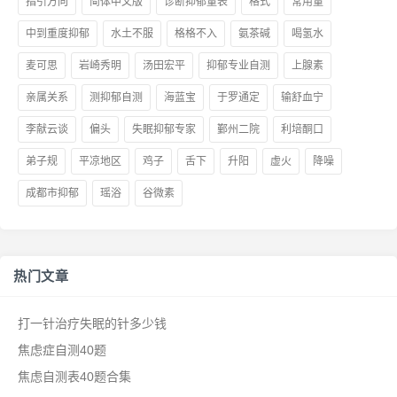
指引方向
简体中文版
诊断抑郁量表
格式
常用量
中到重度抑郁
水土不服
格格不入
氨茶碱
喝氢水
麦可思
岩崎秀明
汤田宏平
抑郁专业自测
上腺素
亲属关系
测抑郁自测
海蓝宝
于罗通定
输舒血宁
李献云谈
偏头
失眠抑郁专家
鄞州二院
利培酮口
弟子规
平凉地区
鸡子
舌下
升阳
虚火
降噪
成都市抑郁
瑶浴
谷微素
热门文章
打一针治疗失眠的针多少钱
焦虑症自测40题
焦虑自测表40题合集