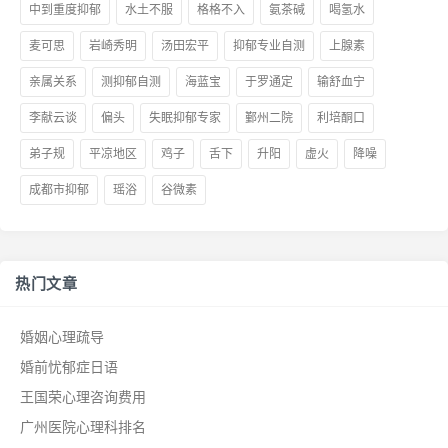
中到重度抑郁
水土不服
格格不入
氨茶碱
喝氢水
麦可思
岩崎秀明
汤田宏平
抑郁专业自测
上腺素
亲属关系
测抑郁自测
海蓝宝
于罗通定
输舒血宁
李献云谈
偏头
失眠抑郁专家
鄞州二院
利培酮口
弟子规
平凉地区
鸡子
舌下
升阳
虚火
降噪
成都市抑郁
瑶浴
谷微素
热门文章
婚姻心理疏导
婚前忧郁症日语
王国荣心理咨询费用
广州医院心理科排名