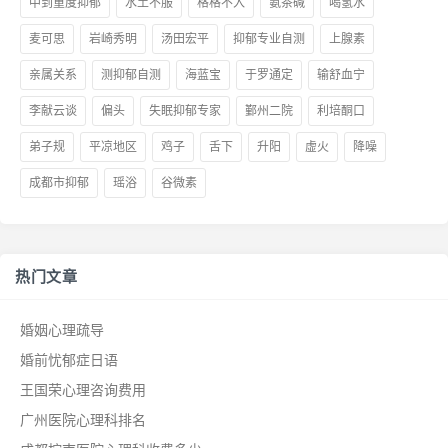
中到重度抑郁
水土不服
格格不入
氨茶碱
喝氢水
麦可思
岩崎秀明
汤田宏平
抑郁专业自测
上腺素
亲属关系
测抑郁自测
海蓝宝
于罗通定
输舒血宁
李献云谈
偏头
失眠抑郁专家
鄞州二院
利培酮口
弟子规
平凉地区
鸡子
舌下
升阳
虚火
降噪
成都市抑郁
瑶浴
谷微素
热门文章
婚姻心理疏导
婚前忧郁症日语
王国荣心理咨询费用
广州医院心理科排名