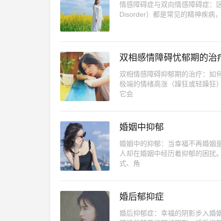
情感障碍症与双向情感障碍症：区别与联系
Disorder）都是常见的精神
双相感情障碍忧郁期的治
双相情感障碍抑郁期的治疗：如
极端的情绪高涨（躁狂或轻躁狂
它会
婚姻中抑郁
婚姻中的抑郁：当幸福不再婚姻
人却在婚姻中经历着抑郁的困扰
式、角
婚后郁抑症
婚后抑郁症：幸福的阴影步入婚