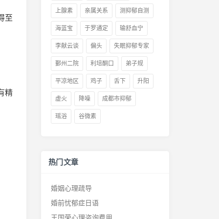
上腺素
亲属关系
测抑郁自测
得至
海蓝宝
于罗通定
输舒血宁
李献云谈
偏头
失眠抑郁专家
鄞州二院
利培酮口
弟子规
平凉地区
鸡子
舌下
升阳
有精
虚火
降噪
成都市抑郁
瑶浴
谷微素
热门文章
婚姻心理疏导
婚前忧郁症日语
王国荣心理咨询费用