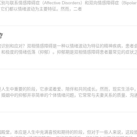
情感障碍症（Affective Disorders）和双向情感障碍症（Bipolar
疾病，它们都以情绪波动为主要特征。然而，二者
疗
何识别和应对？双相情感障碍是一种以情绪波动为特征的精神疾病，患者
）和极度的情绪低落（抑郁）。抑郁期是双相情感障碍患者蕞常见的症状
是人生中重要的阶段，它承诺着爱、陪伴和共同成长。然而，现实生活中
。婚姻中的抑郁并非简单的个体情绪问题，它常常与夫妻关系的质量、沟
姻殿堂，本应是人生中充满喜悦和期待的阶段，但对于一些人来说，这段