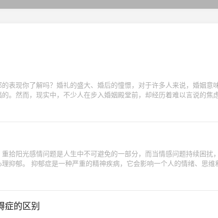
郁的表现你了解吗？婚礼的盛大、婚后的憧憬，对于许多人来说，婚姻意
福的。然而，现实中，不少人在步入婚姻殿堂前，却经历着难以言说的焦
，重拾阳光感情问题是人生中不可避免的一部分，而当情感问题持续困扰
响一个人的情绪、思维和行
碍症的区别