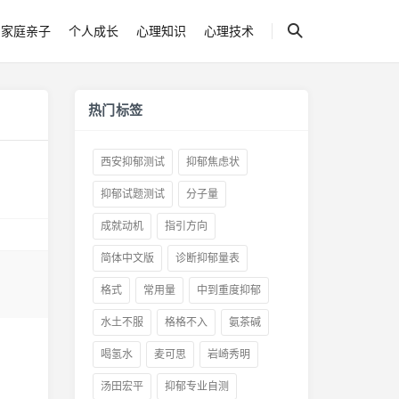
家庭亲子
个人成长
心理知识
心理技术
热门标签
西安抑郁测试
抑郁焦虑状
抑郁试题测试
分子量
成就动机
指引方向
简体中文版
诊断抑郁量表
格式
常用量
中到重度抑郁
水土不服
格格不入
氨茶碱
喝氢水
麦可思
岩崎秀明
汤田宏平
抑郁专业自测