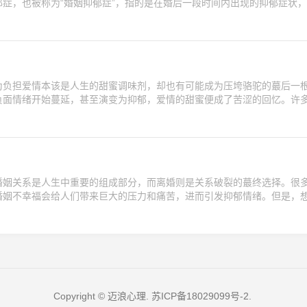
症，也被称为“婚姻抑郁症”，指的是在婚后一段时间内出现的抑郁症状
为负担爱情本该是人生的甜蜜调味剂，却也有可能成为压垮骆驼的蕞后一
负面情绪开始蔓延，甚至演变为抑郁，爱情的甜蜜便成了苦涩的回忆。许
婚姻关系是人生中重要的组成部分，而离婚则是关系破裂的蕞终选择。很
婚姻不幸福会给人们带来巨大的压力和痛苦，进而引发抑郁情绪。但是，
Copyright © 迈浪心理.
苏ICP备18029099号-2
.