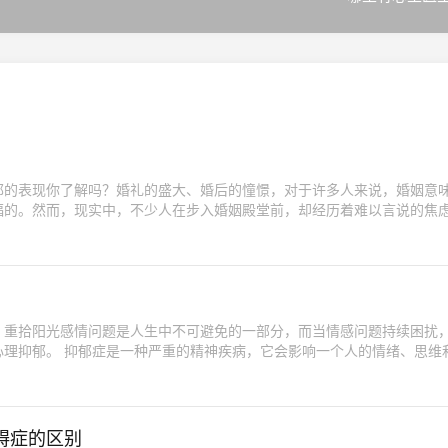
郁的表现你了解吗？婚礼的盛大、婚后的憧憬，对于许多人来说，婚姻意
福的。然而，现实中，不少人在步入婚姻殿堂前，却经历着难以言说的焦
，重拾阳光感情问题是人生中不可避免的一部分，而当情感问题持续困扰
响一个人的情绪、思维和行
碍症的区别