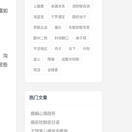
上腺素
亲属关系
测抑郁自测
道如
海蓝宝
于罗通定
输舒血宁
李献云谈
偏头
失眠抑郁专家
鄞州二院
利培酮口
弟子规
平凉地区
鸡子
舌下
升阳
、沟
虚火
降噪
成都市抑郁
这些
瑶浴
谷微素
热门文章
婚姻心理疏导
婚前忧郁症日语
王国荣心理咨询费用