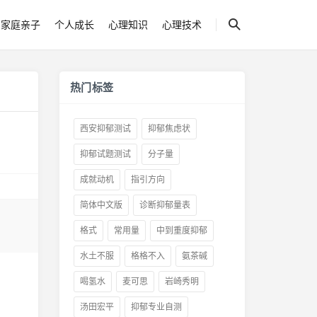
家庭亲子
个人成长
心理知识
心理技术
热门标签
西安抑郁测试
抑郁焦虑状
抑郁试题测试
分子量
成就动机
指引方向
简体中文版
诊断抑郁量表
格式
常用量
中到重度抑郁
水土不服
格格不入
氨茶碱
喝氢水
麦可思
岩崎秀明
汤田宏平
抑郁专业自测