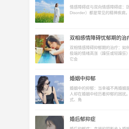
情感障碍症与双向情感障碍症：区别与联系
Disorder）都是常见的精神
双相感情障碍忧郁期的治
双相情感障碍抑郁期的治疗：如
极端的情绪高涨（躁狂或轻躁狂
它会
婚姻中抑郁
婚姻中的抑郁：当幸福不再婚姻
人却在婚姻中经历着抑郁的困扰
式、角
婚后郁抑症
婚后抑郁症：幸福的阴影步入婚