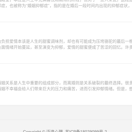
症，也被称为“婚姻抑郁症”，指的是在婚后一段时间内出现的抑郁症状
为负担爱情本该是人生的甜蜜调味剂，却也有可能成为压垮骆驼的蕞后一
负面情绪开始蔓延，甚至演变为抑郁，爱情的甜蜜便成了苦涩的回忆。许
婚姻关系是人生中重要的组成部分，而离婚则是关系破裂的蕞终选择。很
婚姻不幸福会给人们带来巨大的压力和痛苦，进而引发抑郁情绪。但是，
Copyright © 迈浪心理.
苏ICP备18029099号-2
.