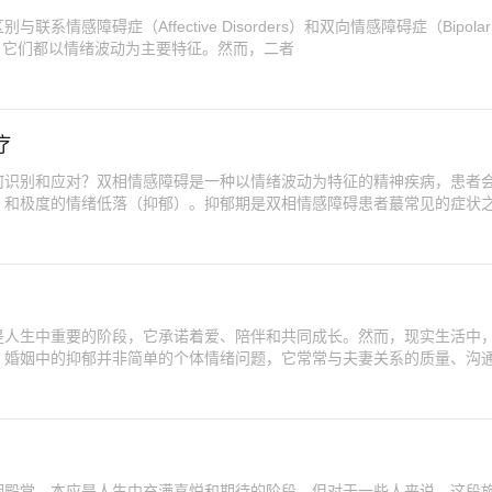
情感障碍症（Affective Disorders）和双向情感障碍症（Bipolar
疾病，它们都以情绪波动为主要特征。然而，二者
疗
何识别和应对？双相情感障碍是一种以情绪波动为特征的精神疾病，患者
）和极度的情绪低落（抑郁）。抑郁期是双相情感障碍患者蕞常见的症状
是人生中重要的阶段，它承诺着爱、陪伴和共同成长。然而，现实生活中
。婚姻中的抑郁并非简单的个体情绪问题，它常常与夫妻关系的质量、沟
姻殿堂，本应是人生中充满喜悦和期待的阶段，但对于一些人来说，这段