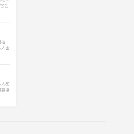
，它会
根稻
多人会
多人都
想离婚