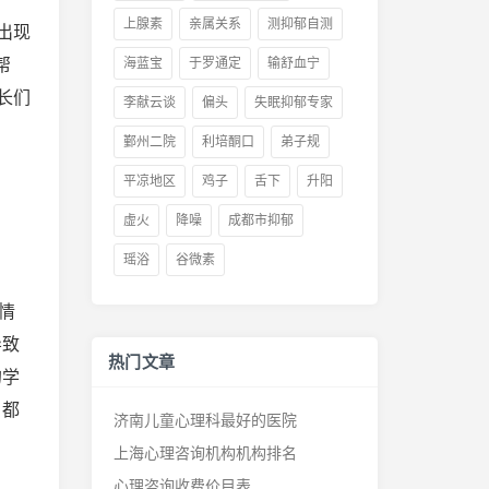
上腺素
亲属关系
测抑郁自测
出现
帮
海蓝宝
于罗通定
输舒血宁
长们
李献云谈
偏头
失眠抑郁专家
鄞州二院
利培酮口
弟子规
平凉地区
鸡子
舌下
升阳
虚火
降噪
成都市抑郁
瑶浴
谷微素
情
导致
热门文章
的学
，都
济南儿童心理科最好的医院
上海心理咨询机构机构排名
心理咨询收费价目表