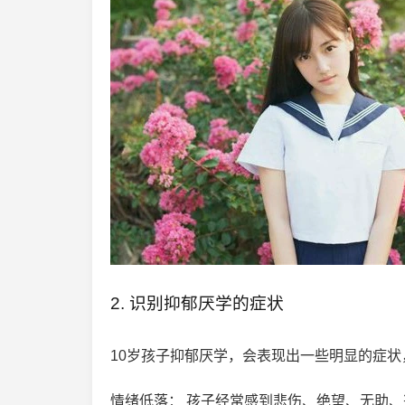
2. 识别抑郁厌学的症状
10岁孩子抑郁厌学，会表现出一些明显的症
情绪低落： 孩子经常感到悲伤、绝望、无助、