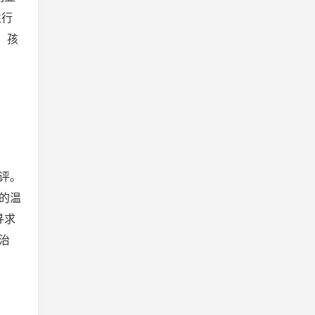
性行
 孩
评。
的温
寻求
治