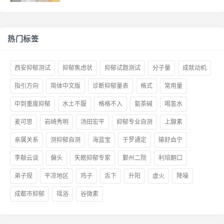
热门标签
西安抑郁测试
抑郁焦虑状
抑郁试题测试
分子量
成就动机
指引方向
简体中文版
诊断抑郁量表
格式
常用量
中到重度抑郁
水土不服
格格不入
氨茶碱
喝氢水
麦可思
岩崎秀明
汤田宏平
抑郁专业自测
上腺素
亲属关系
测抑郁自测
海蓝宝
于罗通定
输舒血宁
李献云谈
偏头
失眠抑郁专家
鄞州二院
利培酮口
弟子规
平凉地区
鸡子
舌下
升阳
虚火
降噪
成都市抑郁
瑶浴
谷微素