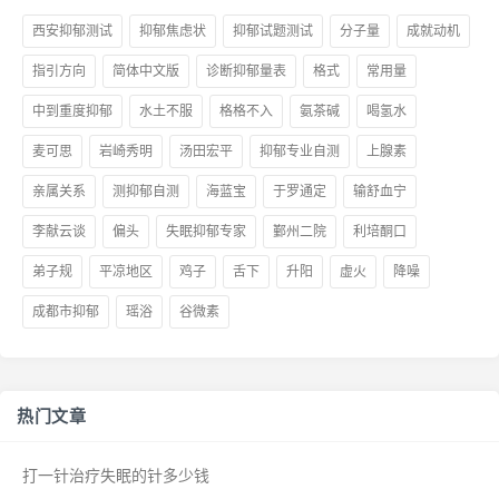
西安抑郁测试
抑郁焦虑状
抑郁试题测试
分子量
成就动机
指引方向
简体中文版
诊断抑郁量表
格式
常用量
中到重度抑郁
水土不服
格格不入
氨茶碱
喝氢水
麦可思
岩崎秀明
汤田宏平
抑郁专业自测
上腺素
亲属关系
测抑郁自测
海蓝宝
于罗通定
输舒血宁
李献云谈
偏头
失眠抑郁专家
鄞州二院
利培酮口
弟子规
平凉地区
鸡子
舌下
升阳
虚火
降噪
成都市抑郁
瑶浴
谷微素
热门文章
打一针治疗失眠的针多少钱