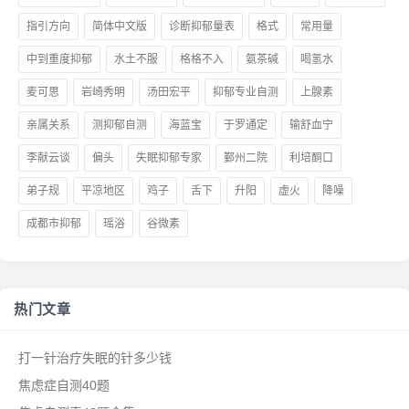
指引方向
简体中文版
诊断抑郁量表
格式
常用量
中到重度抑郁
水土不服
格格不入
氨茶碱
喝氢水
麦可思
岩崎秀明
汤田宏平
抑郁专业自测
上腺素
亲属关系
测抑郁自测
海蓝宝
于罗通定
输舒血宁
李献云谈
偏头
失眠抑郁专家
鄞州二院
利培酮口
弟子规
平凉地区
鸡子
舌下
升阳
虚火
降噪
成都市抑郁
瑶浴
谷微素
热门文章
打一针治疗失眠的针多少钱
焦虑症自测40题