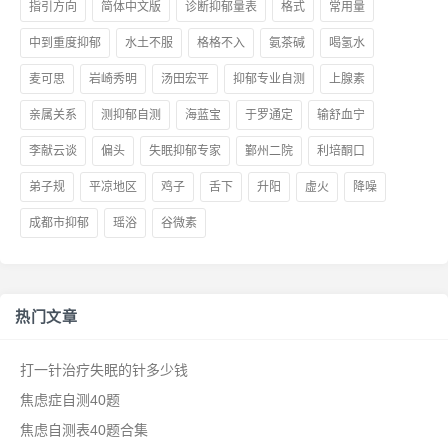
指引方向
简体中文版
诊断抑郁量表
格式
常用量
中到重度抑郁
水土不服
格格不入
氨茶碱
喝氢水
麦可思
岩崎秀明
汤田宏平
抑郁专业自测
上腺素
亲属关系
测抑郁自测
海蓝宝
于罗通定
输舒血宁
李献云谈
偏头
失眠抑郁专家
鄞州二院
利培酮口
弟子规
平凉地区
鸡子
舌下
升阳
虚火
降噪
成都市抑郁
瑶浴
谷微素
热门文章
打一针治疗失眠的针多少钱
焦虑症自测40题
焦虑自测表40题合集