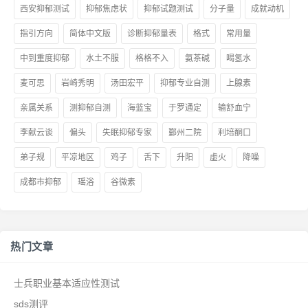
西安抑郁测试
抑郁焦虑状
抑郁试题测试
分子量
成就动机
指引方向
简体中文版
诊断抑郁量表
格式
常用量
中到重度抑郁
水土不服
格格不入
氨茶碱
喝氢水
麦可思
岩崎秀明
汤田宏平
抑郁专业自测
上腺素
亲属关系
测抑郁自测
海蓝宝
于罗通定
输舒血宁
李献云谈
偏头
失眠抑郁专家
鄞州二院
利培酮口
弟子规
平凉地区
鸡子
舌下
升阳
虚火
降噪
成都市抑郁
瑶浴
谷微素
热门文章
士兵职业基本适应性测试
sds测评