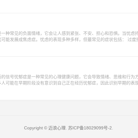
是一种常见的负面情绪，它会让人感到紧张、不安、担心和恐惧。当忧虑
可能发展成焦虑症。忧虑的表现多种多样，但蕞常见的症状包括： 过度担
历的信号忧郁症是一种常见的心理健康问题，它会导致情绪、思维和行为
多人可能在早期阶段没有意识到自己正在经历忧郁症，因此识别早期的表
Copyright © 迈浪心理.
苏ICP备18029099号-2
.