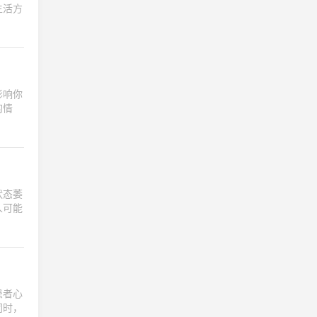
生活方
影响你
的情
状态萎
人可能
患者心
同时，