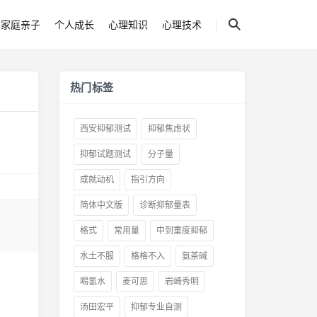
家庭亲子
个人成长
心理知识
心理技术
热门标签
西安抑郁测试
抑郁焦虑状
抑郁试题测试
分子量
成就动机
指引方向
简体中文版
诊断抑郁量表
格式
常用量
中到重度抑郁
水土不服
格格不入
氨茶碱
喝氢水
麦可思
岩崎秀明
汤田宏平
抑郁专业自测