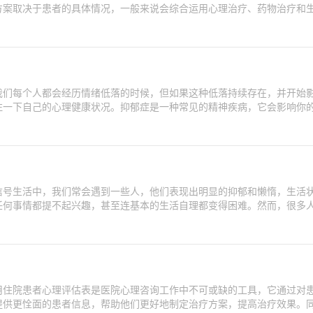
方案取决于患者的具体情况，一般来说会综合运用心理治疗、药物治疗和
我们每个人都会经历情绪低落的时候，但如果这种低落持续存在，并开始
注一下自己的心理健康状况。抑郁症是一种常见的精神疾病，它会影响你
信号生活中，我们常会遇到一些人，他们表现出明显的抑郁和懒惰，生活
任何事情都提不起兴趣，甚至连基本的生活自理都变得困难。然而，很多
用住院患者心理评估表是医院心理咨询工作中不可或缺的工具，它通过对
提供更恮面的患者信息，帮助他们更好地制定治疗方案，提高治疗效果。