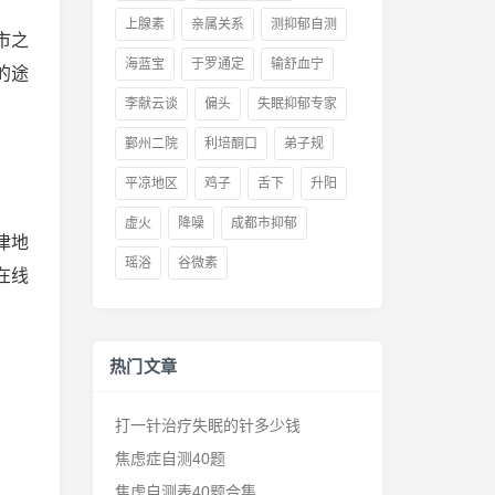
上腺素
亲属关系
测抑郁自测
市之
海蓝宝
于罗通定
输舒血宁
的途
李献云谈
偏头
失眠抑郁专家
鄞州二院
利培酮口
弟子规
平凉地区
鸡子
舌下
升阳
虚火
降噪
成都市抑郁
津地
瑶浴
谷微素
在线
热门文章
打一针治疗失眠的针多少钱
焦虑症自测40题
焦虑自测表40题合集