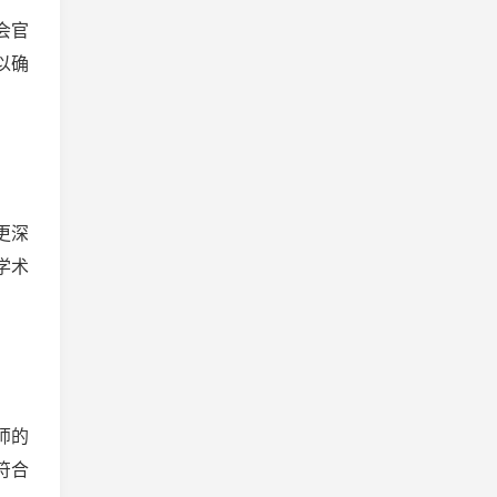
会官
以确
更深
学术
师的
符合