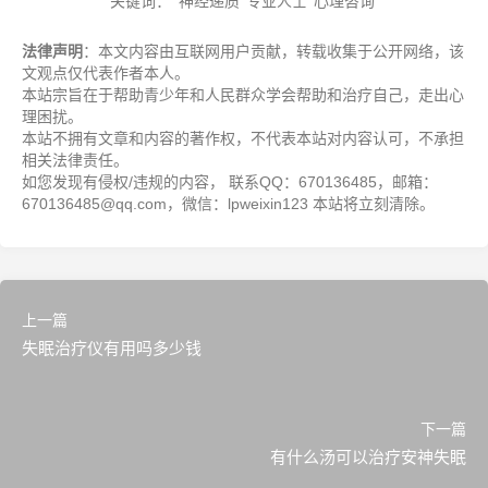
关键词：
神经递质
专业人士
心理咨询
法律声明
：本文内容由互联网用户贡献，转载收集于公开网络，该
文观点仅代表作者本人。
本站宗旨在于帮助青少年和人民群众学会帮助和治疗自己，走出心
理困扰。
本站不拥有文章和内容的著作权，不代表本站对内容认可，不承担
相关法律责任。
如您发现有侵权/违规的内容， 联系QQ：670136485，邮箱：
670136485@qq.com，微信：lpweixin123 本站将立刻清除。
上一篇
失眠治疗仪有用吗多少钱
下一篇
有什么汤可以治疗安神失眠