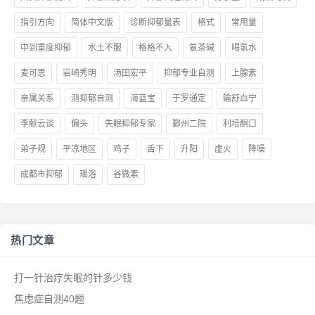
指引方向
简体中文版
诊断抑郁量表
格式
常用量
中到重度抑郁
水土不服
格格不入
氨茶碱
喝氢水
麦可思
岩崎秀明
汤田宏平
抑郁专业自测
上腺素
亲属关系
测抑郁自测
海蓝宝
于罗通定
输舒血宁
李献云谈
偏头
失眠抑郁专家
鄞州二院
利培酮口
弟子规
平凉地区
鸡子
舌下
升阳
虚火
降噪
成都市抑郁
瑶浴
谷微素
热门文章
打一针治疗失眠的针多少钱
焦虑症自测40题