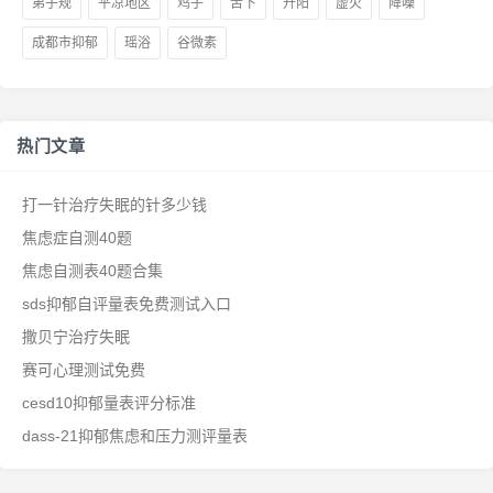
弟子规
平凉地区
鸡子
舌下
升阳
虚火
降噪
成都市抑郁
瑶浴
谷微素
热门文章
打一针治疗失眠的针多少钱
焦虑症自测40题
焦虑自测表40题合集
sds抑郁自评量表免费测试入口
撒贝宁治疗失眠
赛可心理测试免费
cesd10抑郁量表评分标准
dass-21抑郁焦虑和压力测评量表