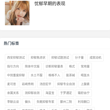
忧郁早期的表现
热门标签
西安抑郁测试
抑郁焦虑状
抑郁试题测试
分子量
成就动机
指引方向
简体中文版
诊断抑郁量表
格式
常用量
中到重度抑郁
水土不服
格格不入
氨茶碱
喝氢水
麦可思
岩崎秀明
汤田宏平
抑郁专业自测
上腺素
亲属关系
测抑郁自测
海蓝宝
于罗通定
输舒血宁
李献云谈
偏头
失眠抑郁专家
鄞州二院
利培酮口