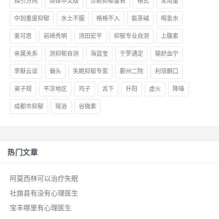
指引方向
简体中文版
诊断抑郁量表
格式
常用量
中到重度抑郁
水土不服
格格不入
氨茶碱
喝氢水
麦可思
岩崎秀明
汤田宏平
抑郁专业自测
上腺素
亲属关系
测抑郁自测
海蓝宝
于罗通定
输舒血宁
李献云谈
偏头
失眠抑郁专家
鄞州二院
利培酮口
弟子规
平凉地区
鸡子
舌下
升阳
虚火
降噪
成都市抑郁
瑶浴
谷微素
热门文章
阿莫西林可以治疗失眠
社旗县有没有心理医生
宝丰哪里有心理医生