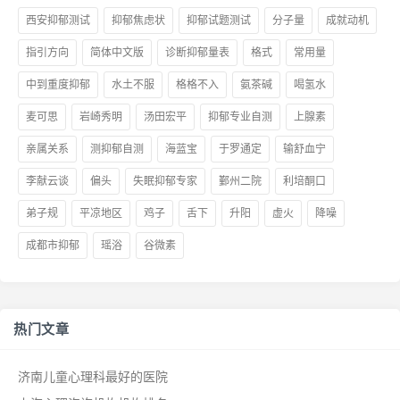
西安抑郁测试
抑郁焦虑状
抑郁试题测试
分子量
成就动机
指引方向
简体中文版
诊断抑郁量表
格式
常用量
中到重度抑郁
水土不服
格格不入
氨茶碱
喝氢水
麦可思
岩崎秀明
汤田宏平
抑郁专业自测
上腺素
亲属关系
测抑郁自测
海蓝宝
于罗通定
输舒血宁
李献云谈
偏头
失眠抑郁专家
鄞州二院
利培酮口
弟子规
平凉地区
鸡子
舌下
升阳
虚火
降噪
成都市抑郁
瑶浴
谷微素
热门文章
济南儿童心理科最好的医院