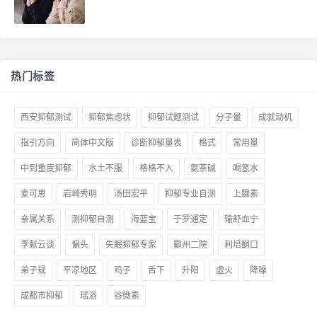
热门标签
西安抑郁测试
抑郁焦虑状
抑郁试题测试
分子量
成就动机
指引方向
简体中文版
诊断抑郁量表
格式
常用量
中到重度抑郁
水土不服
格格不入
氨茶碱
喝氢水
麦可思
岩崎秀明
汤田宏平
抑郁专业自测
上腺素
亲属关系
测抑郁自测
海蓝宝
于罗通定
输舒血宁
李献云谈
偏头
失眠抑郁专家
鄞州二院
利培酮口
弟子规
平凉地区
鸡子
舌下
升阳
虚火
降噪
成都市抑郁
瑶浴
谷微素