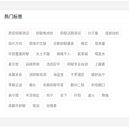
热门标签
西安抑郁测试
抑郁焦虑状
抑郁试题测试
分子量
成就动机
指引方向
简体中文版
诊断抑郁量表
格式
常用量
中到重度抑郁
水土不服
格格不入
氨茶碱
喝氢水
麦可思
岩崎秀明
汤田宏平
抑郁专业自测
上腺素
亲属关系
测抑郁自测
海蓝宝
于罗通定
输舒血宁
李献云谈
偏头
失眠抑郁专家
鄞州二院
利培酮口
弟子规
平凉地区
鸡子
舌下
升阳
虚火
降噪
成都市抑郁
瑶浴
谷微素