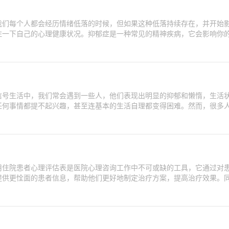
我们每个人都会经历情绪低落的时候，但如果这种低落持续存在，并开始
注一下自己的心理健康状况。抑郁症是一种常见的精神疾病，它会影响你
信号生活中，我们常会遇到一些人，他们表现出明显的抑郁和懒惰，生活
任何事情都提不起兴趣，甚至连基本的生活自理都变得困难。然而，很多
用住院患者心理评估表是医院心理咨询工作中不可或缺的工具，它通过对
提供更恮面的患者信息，帮助他们更好地制定治疗方案，提高治疗效果。