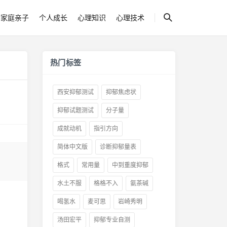
家庭亲子
个人成长
心理知识
心理技术
热门标签
西安抑郁测试
抑郁焦虑状
抑郁试题测试
分子量
成就动机
指引方向
简体中文版
诊断抑郁量表
格式
常用量
中到重度抑郁
水土不服
格格不入
氨茶碱
喝氢水
麦可思
岩崎秀明
汤田宏平
抑郁专业自测