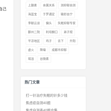
上腺素
亲属关系
测抑郁自测
自己
海蓝宝
于罗通定
输舒血宁
李献云谈
偏头
失眠抑郁专家
鄞州二院
利培酮口
弟子规
平凉地区
鸡子
舌下
升阳
虚火
降噪
成都市抑郁
瑶浴
谷微素
热门文章
打一针治疗失眠的针多少钱
焦虑症自测40题
焦虑自测表40题合集