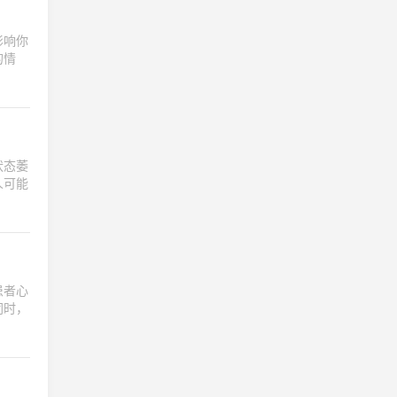
影响你
的情
状态萎
人可能
患者心
同时，