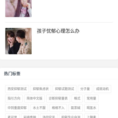
孩子忧郁心理怎么办
热门标签
西安抑郁测试
抑郁焦虑状
抑郁试题测试
分子量
成就动机
指引方向
简体中文版
诊断抑郁量表
格式
常用量
中到重度抑郁
水土不服
格格不入
氨茶碱
喝氢水
麦可思
岩崎秀明
汤田宏平
抑郁专业自测
上腺素