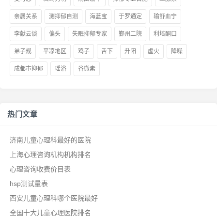
亲属关系
测抑郁自测
海蓝宝
于罗通定
输舒血宁
李献云谈
偏头
失眠抑郁专家
鄞州二院
利培酮口
弟子规
平凉地区
鸡子
舌下
升阳
虚火
降噪
成都市抑郁
瑶浴
谷微素
热门文章
济南儿童心理科最好的医院
上海心理咨询机构机构排名
心理咨询收费价目表
hsp测试量表
西安儿童心理科哪个医院最好
全国十大儿童心理医院排名