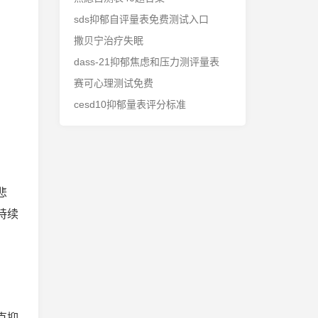
sds抑郁自评量表免费测试入口
撒贝宁治疗失眠
dass-21抑郁焦虑和压力测评量表
赛可心理测试免费
cesd10抑郁量表评分标准
悲
持续
克抑