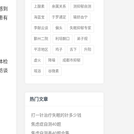
上腺素
亲属关系
测抑郁自测
感到
患有
海蓝宝
于罗通定
输舒血宁
李献云谈
偏头
失眠抑郁专家
鄞州二院
利培酮口
弟子规
平凉地区
鸡子
舌下
升阳
虚火
降噪
成都市抑郁
体检
访谈
瑶浴
谷微素
热门文章
打一针治疗失眠的针多少钱
焦虑症自测40题
焦虑自测表40题合集