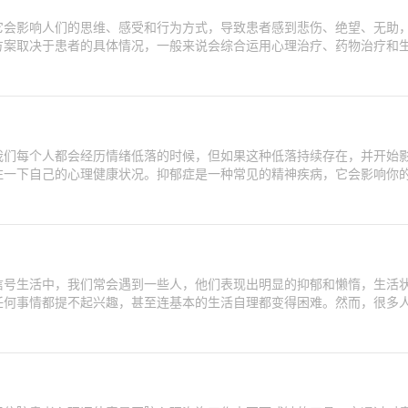
它会影响人们的思维、感受和行为方式，导致患者感到悲伤、绝望、无助
方案取决于患者的具体情况，一般来说会综合运用心理治疗、药物治疗和
我们每个人都会经历情绪低落的时候，但如果这种低落持续存在，并开始
注一下自己的心理健康状况。抑郁症是一种常见的精神疾病，它会影响你
信号生活中，我们常会遇到一些人，他们表现出明显的抑郁和懒惰，生活
任何事情都提不起兴趣，甚至连基本的生活自理都变得困难。然而，很多