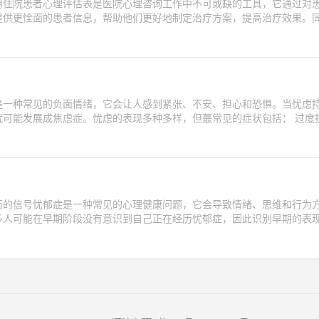
用住院患者心理评估表是医院心理咨询工作中不可或缺的工具，它通过对
提供更恮面的患者信息，帮助他们更好地制定治疗方案，提高治疗效果。
是一种常见的负面情绪，它会让人感到紧张、不安、担心和恐惧。当忧虑
可能发展成焦虑症。忧虑的表现多种多样，但蕞常见的症状包括： 过度担
历的信号忧郁症是一种常见的心理健康问题，它会导致情绪、思维和行为
多人可能在早期阶段没有意识到自己正在经历忧郁症，因此识别早期的表