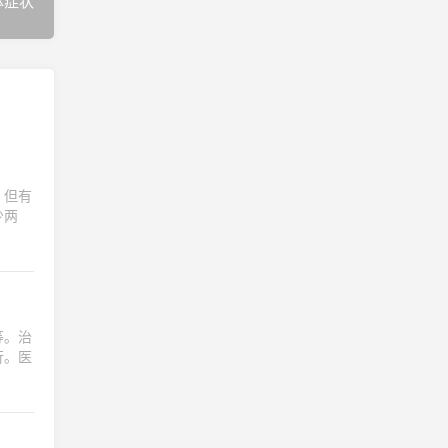
体症状
，但有
少两
等。治
行。医