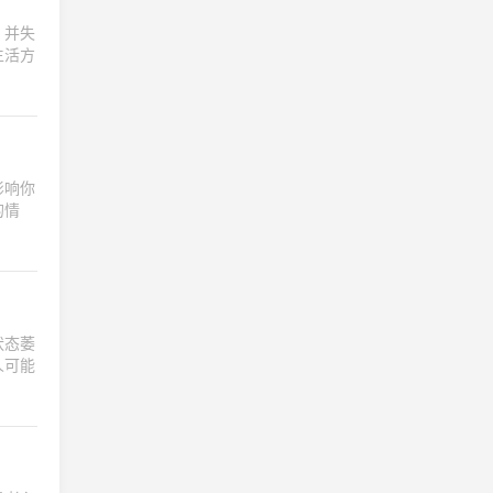
，并失
生活方
影响你
的情
状态萎
人可能