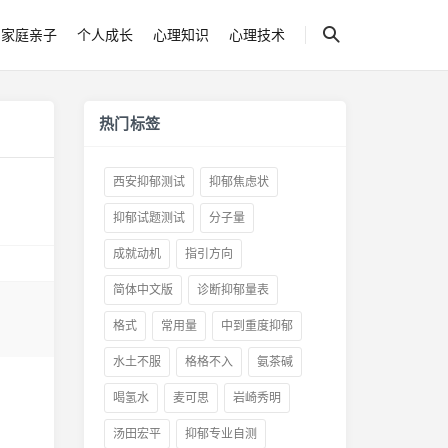
家庭亲子
个人成长
心理知识
心理技术
热门标签
西安抑郁测试
抑郁焦虑状
抑郁试题测试
分子量
成就动机
指引方向
简体中文版
诊断抑郁量表
格式
常用量
中到重度抑郁
水土不服
格格不入
氨茶碱
喝氢水
麦可思
岩崎秀明
汤田宏平
抑郁专业自测