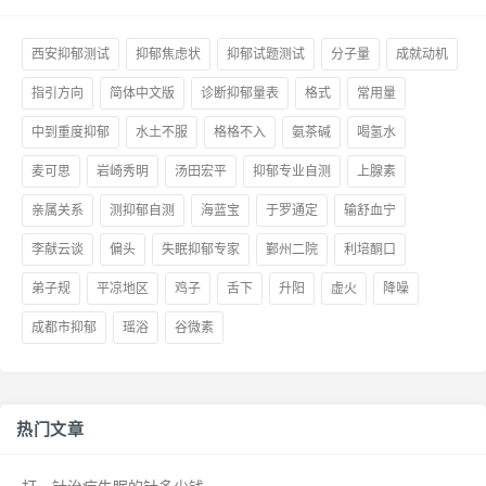
西安抑郁测试
抑郁焦虑状
抑郁试题测试
分子量
成就动机
指引方向
简体中文版
诊断抑郁量表
格式
常用量
中到重度抑郁
水土不服
格格不入
氨茶碱
喝氢水
麦可思
岩崎秀明
汤田宏平
抑郁专业自测
上腺素
亲属关系
测抑郁自测
海蓝宝
于罗通定
输舒血宁
李献云谈
偏头
失眠抑郁专家
鄞州二院
利培酮口
弟子规
平凉地区
鸡子
舌下
升阳
虚火
降噪
成都市抑郁
瑶浴
谷微素
热门文章