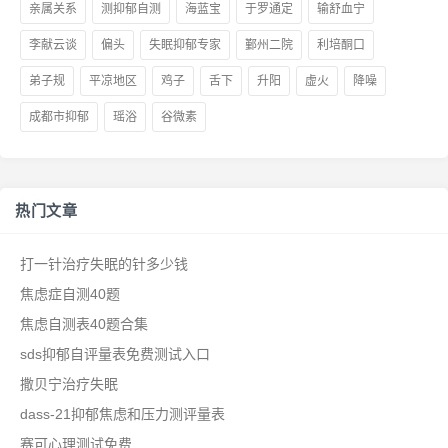
亲属关系
测抑郁自测
海蓝宝
于罗通定
输舒血宁
李献云谈
偏头
失眠抑郁专家
鄞州二院
利培酮口
弟子规
平凉地区
鸡子
舌下
升阳
虚火
降噪
成都市抑郁
瑶浴
谷微素
热门文章
打一针治疗失眠的针多少钱
焦虑症自测40题
焦虑自测表40题合集
sds抑郁自评量表免费测试入口
撒贝宁治疗失眠
dass-21抑郁焦虑和压力测评量表
赛可心理测试免费