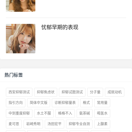
忧郁早期的表现
热门标签
西安抑郁测试
抑郁焦虑状
抑郁试题测试
分子量
成就动机
指引方向
简体中文版
诊断抑郁量表
格式
常用量
中到重度抑郁
水土不服
格格不入
氨茶碱
喝氢水
麦可思
岩崎秀明
汤田宏平
抑郁专业自测
上腺素