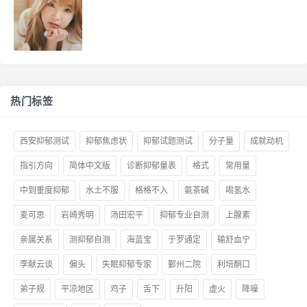
热门标签
西安抑郁测试
抑郁焦虑状
抑郁试题测试
分子量
成就动机
指引方向
简体中文版
诊断抑郁量表
格式
常用量
中到重度抑郁
水土不服
格格不入
氨茶碱
喝氢水
麦可思
岩崎秀明
汤田宏平
抑郁专业自测
上腺素
亲属关系
测抑郁自测
海蓝宝
于罗通定
输舒血宁
李献云谈
偏头
失眠抑郁专家
鄞州二院
利培酮口
弟子规
平凉地区
鸡子
舌下
升阳
虚火
降噪