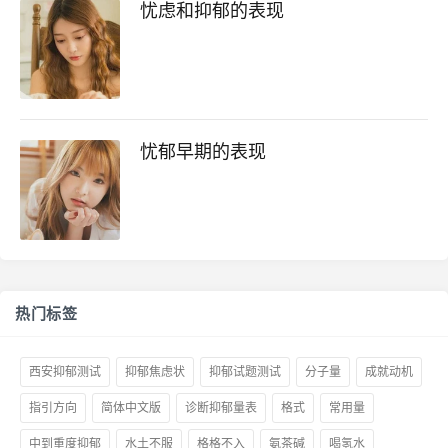
忧虑和抑郁的表现
忧郁早期的表现
热门标签
西安抑郁测试
抑郁焦虑状
抑郁试题测试
分子量
成就动机
指引方向
简体中文版
诊断抑郁量表
格式
常用量
中到重度抑郁
水土不服
格格不入
氨茶碱
喝氢水