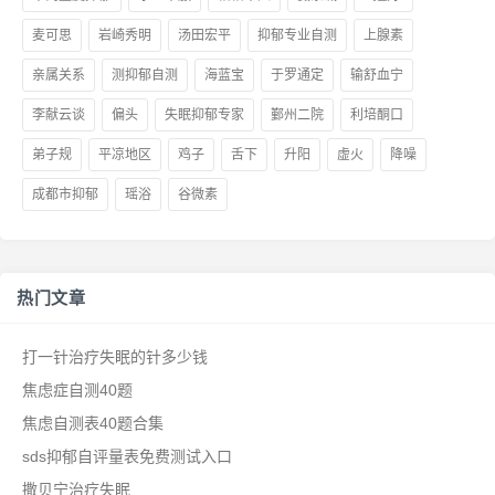
麦可思
岩崎秀明
汤田宏平
抑郁专业自测
上腺素
亲属关系
测抑郁自测
海蓝宝
于罗通定
输舒血宁
李献云谈
偏头
失眠抑郁专家
鄞州二院
利培酮口
弟子规
平凉地区
鸡子
舌下
升阳
虚火
降噪
成都市抑郁
瑶浴
谷微素
热门文章
打一针治疗失眠的针多少钱
焦虑症自测40题
焦虑自测表40题合集
sds抑郁自评量表免费测试入口
撒贝宁治疗失眠