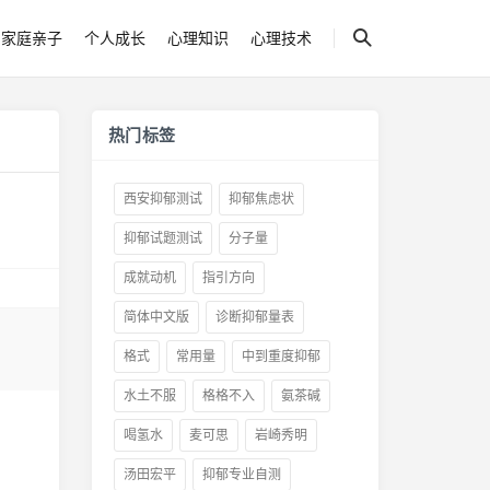
家庭亲子
个人成长
心理知识
心理技术
热门标签
西安抑郁测试
抑郁焦虑状
抑郁试题测试
分子量
成就动机
指引方向
简体中文版
诊断抑郁量表
格式
常用量
中到重度抑郁
水土不服
格格不入
氨茶碱
喝氢水
麦可思
岩崎秀明
汤田宏平
抑郁专业自测