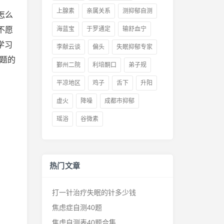
上腺素
亲属关系
测抑郁自测
怎么
不愿
海蓝宝
于罗通定
输舒血宁
学习
李献云谈
偏头
失眠抑郁专家
题的
鄞州二院
利培酮口
弟子规
平凉地区
鸡子
舌下
升阳
虚火
降噪
成都市抑郁
瑶浴
谷微素
热门文章
打一针治疗失眠的针多少钱
焦虑症自测40题
焦虑自测表40题合集