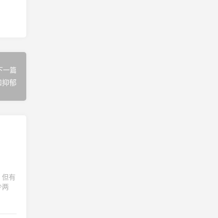
下一篇
和抑郁
，但有
少两