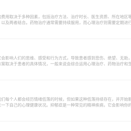
的费用取决于多种因素，包括治疗方法、治疗时长、医生资质、所在地区
、以及两者结合。药物治疗通常需要持续服用，而心理治疗则需要定期进
它会影响人们的思维、感受和行为方式，导致患者感到悲伤、绝望、无助
方案取决于患者的具体情况，一般来说会综合运用心理治疗、药物治疗和
我们每个人都会经历情绪低落的时候，但如果这种低落持续存在，并开始
注一下自己的心理健康状况。抑郁症是一种常见的精神疾病，它会影响你