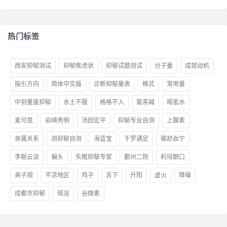
热门标签
西安抑郁测试
抑郁焦虑状
抑郁试题测试
分子量
成就动机
指引方向
简体中文版
诊断抑郁量表
格式
常用量
中到重度抑郁
水土不服
格格不入
氨茶碱
喝氢水
麦可思
岩崎秀明
汤田宏平
抑郁专业自测
上腺素
亲属关系
测抑郁自测
海蓝宝
于罗通定
输舒血宁
李献云谈
偏头
失眠抑郁专家
鄞州二院
利培酮口
弟子规
平凉地区
鸡子
舌下
升阳
虚火
降噪
成都市抑郁
瑶浴
谷微素