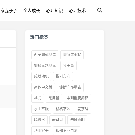
家庭亲子
个人成长
心理知识
心理技术
热门标签
西安抑郁测试
抑郁焦虑状
抑郁试题测试
分子量
成就动机
指引方向
简体中文版
诊断抑郁量表
格式
常用量
中到重度抑郁
水土不服
格格不入
氨茶碱
喝氢水
麦可思
岩崎秀明
汤田宏平
抑郁专业自测