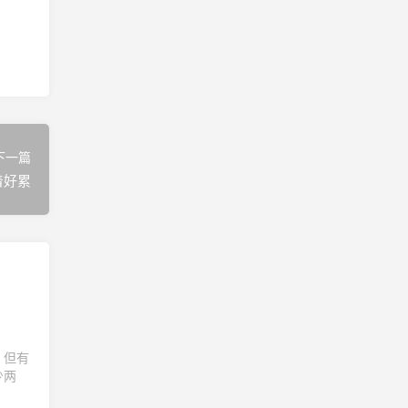
下一篇
着好累
，但有
少两