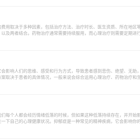
的费用取决于多种因素，包括治疗方法、治疗时长、医生资质、所在地区
、以及两者结合。药物治疗通常需要持续服用，而心理治疗则需要定期进
它会影响人们的思维、感受和行为方式，导致患者感到悲伤、绝望、无助
方案取决于患者的具体情况，一般来说会综合运用心理治疗、药物治疗和
我们每个人都会经历情绪低落的时候，但如果这种低落持续存在，并开始
注一下自己的心理健康状况。抑郁症是一种常见的精神疾病，它会影响你