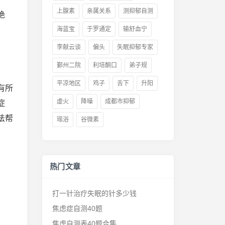
上腺素
亲属关系
测抑郁自测
绝
海蓝宝
于罗通定
输舒血宁
李献云谈
偏头
失眠抑郁专家
鄞州二院
利培酮口
弟子规
平凉地区
鸡子
舌下
升阳
有所
虚火
降噪
成都市抑郁
症
法帮
瑶浴
谷微素
热门文章
打一针治疗失眠的针多少钱
焦虑症自测40题
焦虑自测表40题合集