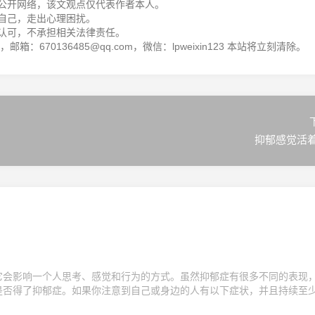
公开网络，该文观点仅代表作者本人。
自己，走出心理困扰。
认可，不承担相关法律责任。
箱：670136485@qq.com，微信：lpweixin123 本站将立刻清除。
抑郁感觉活
它会影响一个人思考、感觉和行为的方式。虽然抑郁症有很多不同的表现
是否得了抑郁症。如果你注意到自己或身边的人有以下症状，并且持续至