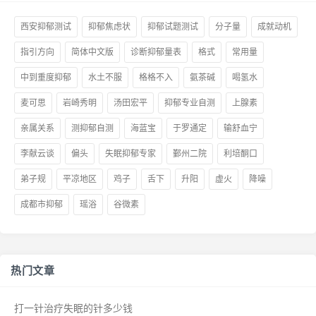
西安抑郁测试
抑郁焦虑状
抑郁试题测试
分子量
成就动机
指引方向
简体中文版
诊断抑郁量表
格式
常用量
中到重度抑郁
水土不服
格格不入
氨茶碱
喝氢水
麦可思
岩崎秀明
汤田宏平
抑郁专业自测
上腺素
亲属关系
测抑郁自测
海蓝宝
于罗通定
输舒血宁
李献云谈
偏头
失眠抑郁专家
鄞州二院
利培酮口
弟子规
平凉地区
鸡子
舌下
升阳
虚火
降噪
成都市抑郁
瑶浴
谷微素
热门文章
打一针治疗失眠的针多少钱