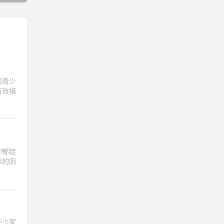
国青少
有效措
抑郁症
郁的阴
不少家