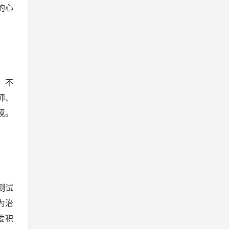
的心
，不
师、
境。
测试
为治
要积