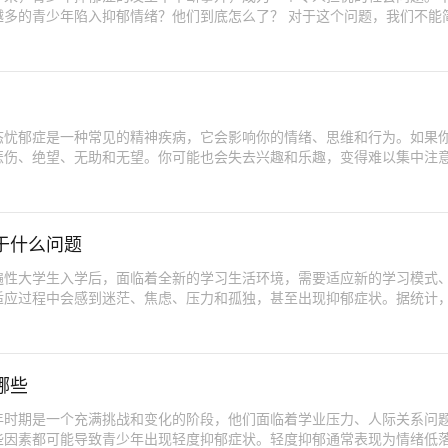
越多的青少年陷入抑郁情绪？他们到底怎么了？ 对于这个问题，我们不能
态忧郁症是一种常见的精神疾病，它会影响你的情绪、思维和行为。如果
悲伤、绝望、无助和无望。你可能也会失去兴趣和乐趣，变得难以集中注
于什么问题
遍性大学生入学后，面临着全新的学习生活环境，需要适应新的学习模式
适应过程中会感到迷茫、焦虑、压力和孤独，甚至出现抑郁症状。据统计
哪些
年时期是一个充满挑战和变化的阶段，他们面临着学业压力、人际关系问
些因素都可能导致青少年出现轻度抑郁症状。轻度抑郁通常表现为情绪低