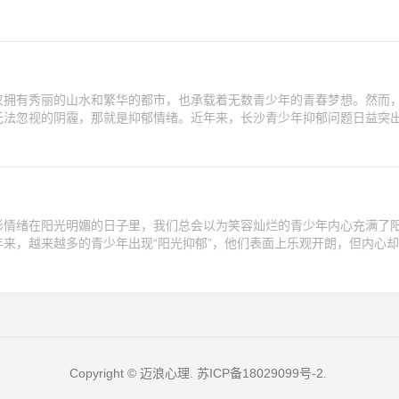
仅拥有秀丽的山水和繁华的都市，也承载着无数青少年的青春梦想。然而
无法忽视的阴霾，那就是抑郁情绪。近年来，长沙青少年抑郁问题日益突
形情绪在阳光明媚的日子里，我们总会以为笑容灿烂的青少年内心充满了
来，越来越多的青少年出现“阳光抑郁”，他们表面上乐观开朗，但内心
Copyright © 迈浪心理.
苏ICP备18029099号-2
.