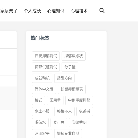
家庭亲子
个人成长
心理知识
心理技术
热门标签
西安抑郁测试
抑郁焦虑状
抑郁试题测试
分子量
成就动机
指引方向
简体中文版
诊断抑郁量表
格式
常用量
中到重度抑郁
水土不服
格格不入
氨茶碱
喝氢水
麦可思
岩崎秀明
汤田宏平
抑郁专业自测