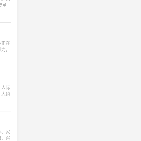
简单
你正在
意力，
、人际
，大约
题、家
落、兴