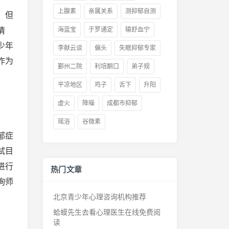
上腺素
亲属关系
测抑郁自测
。但
情
海蓝宝
于罗通定
输舒血宁
少年
李献云谈
偏头
失眠抑郁专家
作为
鄞州二院
利培酮口
弟子规
平凉地区
鸡子
舌下
升阳
虚火
降噪
成都市抑郁
瑶浴
谷微素
郁症
试目
进行
热门文章
询师
北京青少年心理咨询机构推荐
蛤蟆先生去看心理医生在线免费阅
读