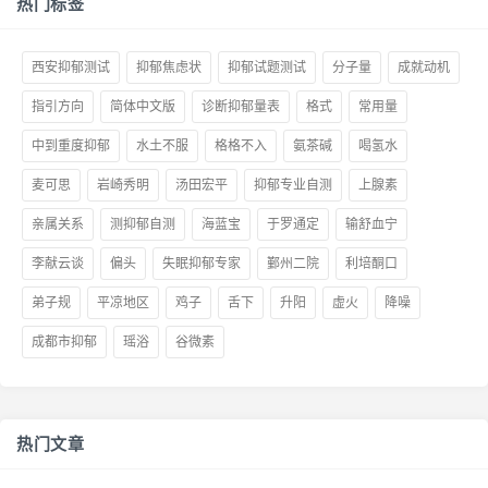
热门标签
西安抑郁测试
抑郁焦虑状
抑郁试题测试
分子量
成就动机
指引方向
简体中文版
诊断抑郁量表
格式
常用量
中到重度抑郁
水土不服
格格不入
氨茶碱
喝氢水
麦可思
岩崎秀明
汤田宏平
抑郁专业自测
上腺素
亲属关系
测抑郁自测
海蓝宝
于罗通定
输舒血宁
李献云谈
偏头
失眠抑郁专家
鄞州二院
利培酮口
弟子规
平凉地区
鸡子
舌下
升阳
虚火
降噪
成都市抑郁
瑶浴
谷微素
热门文章