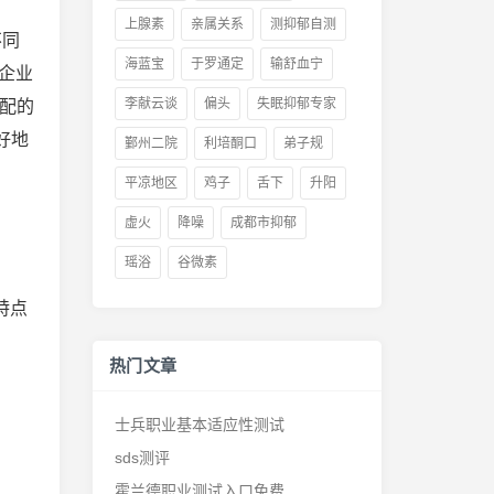
上腺素
亲属关系
测抑郁自测
不同
海蓝宝
于罗通定
输舒血宁
、企业
李献云谈
偏头
失眠抑郁专家
匹配的
好地
鄞州二院
利培酮口
弟子规
平凉地区
鸡子
舌下
升阳
虚火
降噪
成都市抑郁
瑶浴
谷微素
特点
热门文章
士兵职业基本适应性测试
sds测评
霍兰德职业测试入口免费