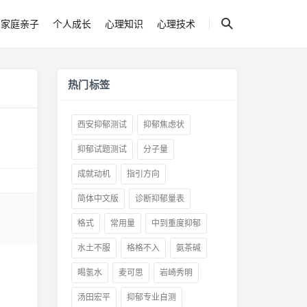
家庭亲子
个人成长
心理知识
心理技术
热门标签
西安抑郁测试
抑郁焦虑状
抑郁试题测试
分子量
成就动机
指引方向
简体中文版
诊断抑郁量表
格式
常用量
中到重度抑郁
水土不服
格格不入
氨茶碱
喝氢水
麦可思
岩崎秀明
汤田宏平
抑郁专业自测