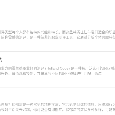
测评类型每个人都有独特的兴趣和特长，而这些特质往往与我们适合的职
，简称霍兰德测评，是一种经典的职业测评工具，它通过分析个体兴趣特
的
向霍兰德职业倾向测评 (Holland Code) 是一种被广泛认可的职业
的兴趣、价值观和技能，并将其与不同的职业领域进行匹配。通过
否患病？抑郁症是一种常见的精神疾病，它会影响到你的情绪、思维和行
助或对生活失去兴趣，你可能患有抑郁症。抑郁症的症状多种多样，可能