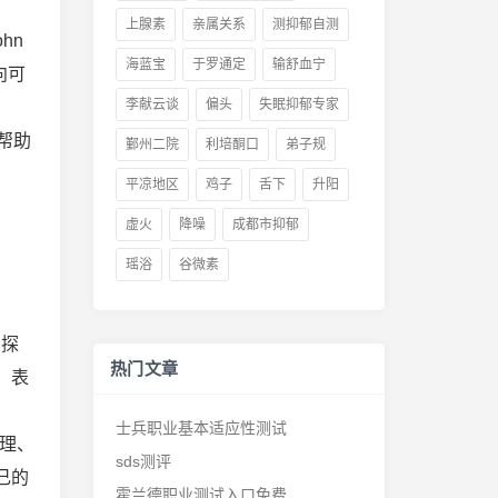
上腺素
亲属关系
测抑郁自测
hn
海蓝宝
于罗通定
输舒血宁
向可
李献云谈
偏头
失眠抑郁专家
以帮助
鄞州二院
利培酮口
弟子规
平凉地区
鸡子
舌下
升阳
虚火
降噪
成都市抑郁
瑶浴
谷微素
、探
热门文章
、表
士兵职业基本适应性测试
条理、
sds测评
己的
霍兰德职业测试入口免费