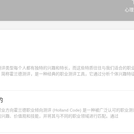
心理s
测评类型每个人都有独特的兴趣和特长，而这些特质往往与我们适合的职
，简称霍兰德测评，是一种经典的职业测评工具，它通过分析个体兴趣特
的
向霍兰德职业倾向测评 (Holland Code) 是一种被广泛认可的职业
的兴趣、价值观和技能，并将其与不同的职业领域进行匹配。通过