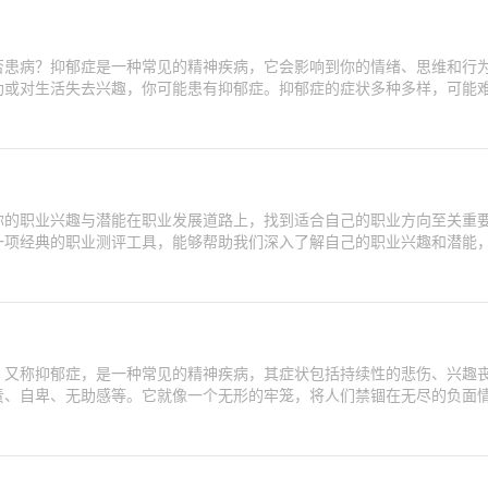
否患病？抑郁症是一种常见的精神疾病，它会影响到你的情绪、思维和行
助或对生活失去兴趣，你可能患有抑郁症。抑郁症的症状多种多样，可能
你的职业兴趣与潜能在职业发展道路上，找到适合自己的职业方向至关重
一项经典的职业测评工具，能够帮助我们深入了解自己的职业兴趣和潜能
，又称抑郁症，是一种常见的精神疾病，其症状包括持续性的悲伤、兴趣
责、自卑、无助感等。它就像一个无形的牢笼，将人们禁锢在无尽的负面