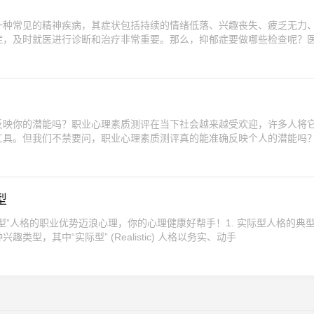
一种常见的精神疾病，其症状包括持续的情绪低落、兴趣丧失、疲乏无力
症，及时就医进行诊断和治疗非常重要。那么，抑郁症要做哪些检查呢？
反映你的潜能吗？职业心理素质测评在当下社会越来越受欢迎，许多人将
工具。但我们不禁要问，职业心理素质测评真的能准确反映个人的潜能吗
型
型”人格的职业优势迈浪心理，你的心理健康好帮手！1. 实际型人格的典
型，其中“实际型” (Realistic) 人格以务实、动手