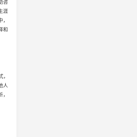
助咨
生涯
中，
择和
式，
他人
析，