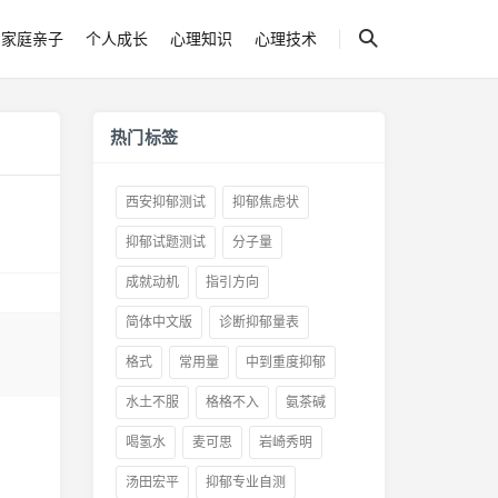
家庭亲子
个人成长
心理知识
心理技术
热门标签
西安抑郁测试
抑郁焦虑状
抑郁试题测试
分子量
成就动机
指引方向
简体中文版
诊断抑郁量表
格式
常用量
中到重度抑郁
水土不服
格格不入
氨茶碱
喝氢水
麦可思
岩崎秀明
汤田宏平
抑郁专业自测