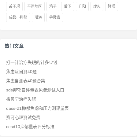
弟子规
平凉地区
鸡子
舌下
升阳
虚火
降噪
成都市抑郁
瑶浴
谷微素
热门文章
打一针治疗失眠的针多少钱
焦虑症自测40题
焦虑自测表40题合集
sds抑郁自评量表免费测试入口
撒贝宁治疗失眠
dass-21抑郁焦虑和压力测评量表
赛可心理测试免费
cesd10抑郁量表评分标准