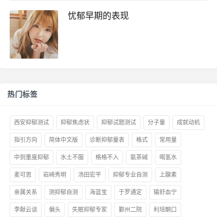
忧郁早期的表现
热门标签
西安抑郁测试
抑郁焦虑状
抑郁试题测试
分子量
成就动机
指引方向
简体中文版
诊断抑郁量表
格式
常用量
中到重度抑郁
水土不服
格格不入
氨茶碱
喝氢水
麦可思
岩崎秀明
汤田宏平
抑郁专业自测
上腺素
亲属关系
测抑郁自测
海蓝宝
于罗通定
输舒血宁
李献云谈
偏头
失眠抑郁专家
鄞州二院
利培酮口