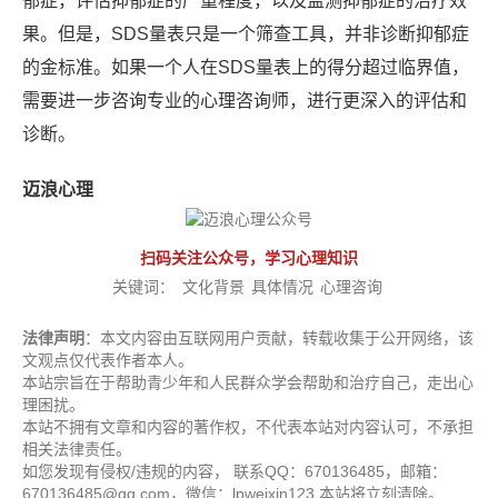
郁症，评估抑郁症的严重程度，以及监测抑郁症的治疗效
果。但是，SDS量表只是一个筛查工具，并非诊断抑郁症
的金标准。如果一个人在SDS量表上的得分超过临界值，
需要进一步咨询专业的心理咨询师，进行更深入的评估和
诊断。
迈浪心理
扫码关注公众号，学习心理知识
关键词：
文化背景
具体情况
心理咨询
法律声明
：本文内容由互联网用户贡献，转载收集于公开网络，该
文观点仅代表作者本人。
本站宗旨在于帮助青少年和人民群众学会帮助和治疗自己，走出心
理困扰。
本站不拥有文章和内容的著作权，不代表本站对内容认可，不承担
相关法律责任。
如您发现有侵权/违规的内容， 联系QQ：670136485，邮箱：
670136485@qq.com，微信：lpweixin123 本站将立刻清除。