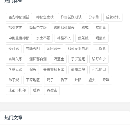
热门标签
西安抑郁测试
抑郁焦虑状
抑郁试题测试
分子量
成就动机
指引方向
简体中文版
诊断抑郁量表
格式
常用量
中到重度抑郁
水土不服
格格不入
氨茶碱
喝氢水
麦可思
岩崎秀明
汤田宏平
抑郁专业自测
上腺素
亲属关系
测抑郁自测
海蓝宝
于罗通定
输舒血宁
李献云谈
偏头
失眠抑郁专家
鄞州二院
利培酮口
弟子规
平凉地区
鸡子
舌下
升阳
虚火
降噪
成都市抑郁
瑶浴
谷微素
热门文章