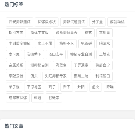
热门标签
西安抑郁测试
抑郁焦虑状
抑郁试题测试
分子量
成就动机
指引方向
简体中文版
诊断抑郁量表
格式
常用量
中到重度抑郁
水土不服
格格不入
氨茶碱
喝氢水
麦可思
岩崎秀明
汤田宏平
抑郁专业自测
上腺素
亲属关系
测抑郁自测
海蓝宝
于罗通定
输舒血宁
李献云谈
偏头
失眠抑郁专家
鄞州二院
利培酮口
弟子规
平凉地区
鸡子
舌下
升阳
虚火
降噪
成都市抑郁
瑶浴
谷微素
热门文章