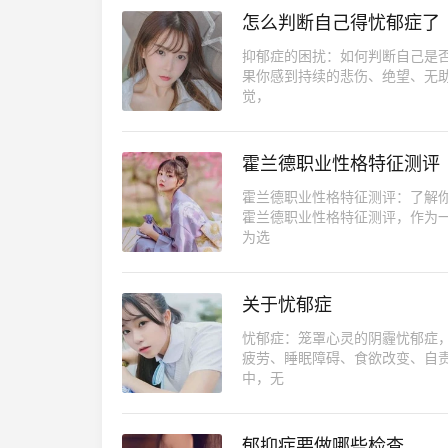
怎么判断自己得忧郁症了
抑郁症的困扰：如何判断自己是
果你感到持续的悲伤、绝望、无
觉，
霍兰德职业性格特征测评
霍兰德职业性格特征测评：了解
霍兰德职业性格特征测评，作为
为选
关于忧郁症
忧郁症：笼罩心灵的阴霾忧郁症
疲劳、睡眠障碍、食欲改变、自
中，无
郁抑症要做哪些检查