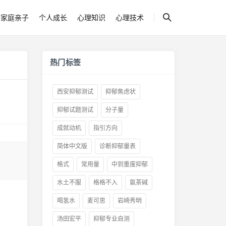
家庭亲子
个人成长
心理知识
心理技术
热门标签
西安抑郁测试
抑郁焦虑状
抑郁试题测试
分子量
成就动机
指引方向
简体中文版
诊断抑郁量表
格式
常用量
中到重度抑郁
水土不服
格格不入
氨茶碱
喝氢水
麦可思
岩崎秀明
汤田宏平
抑郁专业自测