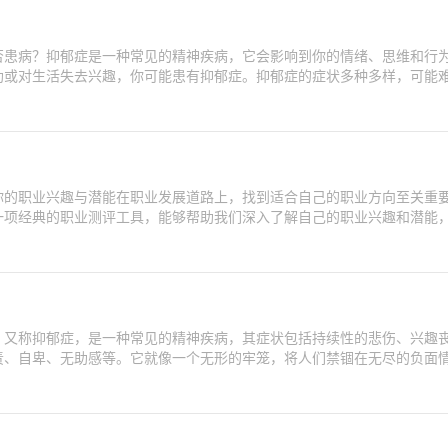
否患病？抑郁症是一种常见的精神疾病，它会影响到你的情绪、思维和行
助或对生活失去兴趣，你可能患有抑郁症。抑郁症的症状多种多样，可能
你的职业兴趣与潜能在职业发展道路上，找到适合自己的职业方向至关重
一项经典的职业测评工具，能够帮助我们深入了解自己的职业兴趣和潜能
，又称抑郁症，是一种常见的精神疾病，其症状包括持续性的悲伤、兴趣
责、自卑、无助感等。它就像一个无形的牢笼，将人们禁锢在无尽的负面