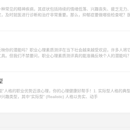
一种常见的精神疾病，其症状包括持续的情绪低落、兴趣丧失、疲乏无力
症，及时就医进行诊断和治疗非常重要。那么，抑郁症要做哪些检查呢？
反映你的潜能吗？职业心理素质测评在当下社会越来越受欢迎，许多人将
工具。但我们不禁要问，职业心理素质测评真的能准确反映个人的潜能吗
型
型”人格的职业优势迈浪心理，你的心理健康好帮手！1. 实际型人格的典
型，其中“实际型” (Realistic) 人格以务实、动手