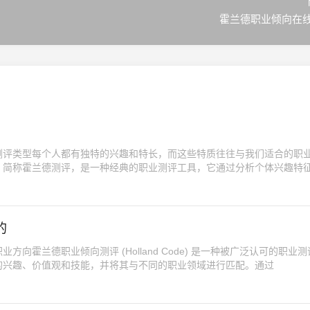
霍兰德职业倾向在
测评类型每个人都有独特的兴趣和特长，而这些特质往往与我们适合的职
，简称霍兰德测评，是一种经典的职业测评工具，它通过分析个体兴趣特
的
向霍兰德职业倾向测评 (Holland Code) 是一种被广泛认可的职业
的兴趣、价值观和技能，并将其与不同的职业领域进行匹配。通过