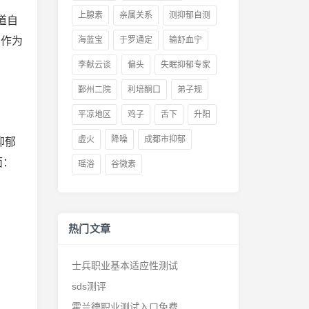
上腺素
亲属关系
测抑郁自测
道自
）作为
海蓝宝
于罗通定
输舒血宁
李献云谈
偏头
失眠抑郁专家
鄞州二院
利培酮口
弟子规
平凉地区
鸡子
舌下
升阳
虚火
降噪
成都市抑郁
抑郁
面：
瑶浴
谷微素
热门文章
士兵职业基本适应性测试
sds测评
霍兰德职业测试入口免费