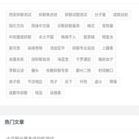
西安抑郁测试
抑郁焦虑状
抑郁试题测试
分子量
成就动机
指引方向
简体中文版
诊断抑郁量表
格式
常用量
中到重度抑郁
水土不服
格格不入
氨茶碱
喝氢水
麦可思
岩崎秀明
汤田宏平
抑郁专业自测
上腺素
亲属关系
测抑郁自测
海蓝宝
于罗通定
输舒血宁
李献云谈
偏头
失眠抑郁专家
鄞州二院
利培酮口
弟子规
平凉地区
鸡子
舌下
升阳
虚火
降噪
成都市抑郁
瑶浴
谷微素
热门文章
士兵职业基本适应性测试