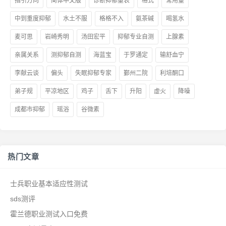
指引方向
简体中文版
诊断抑郁量表
格式
常用量
中到重度抑郁
水土不服
格格不入
氨茶碱
喝氢水
麦可思
岩崎秀明
汤田宏平
抑郁专业自测
上腺素
亲属关系
测抑郁自测
海蓝宝
于罗通定
输舒血宁
李献云谈
偏头
失眠抑郁专家
鄞州二院
利培酮口
弟子规
平凉地区
鸡子
舌下
升阳
虚火
降噪
成都市抑郁
瑶浴
谷微素
热门文章
士兵职业基本适应性测试
sds测评
霍兰德职业测试入口免费