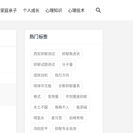
家庭亲子
个人成长
心理知识
心理技术
热门标签
西安抑郁测试
抑郁焦虑状
抑郁试题测试
分子量
成就动机
指引方向
简体中文版
诊断抑郁量表
格式
常用量
中到重度抑郁
水土不服
格格不入
氨茶碱
喝氢水
麦可思
岩崎秀明
汤田宏平
抑郁专业自测