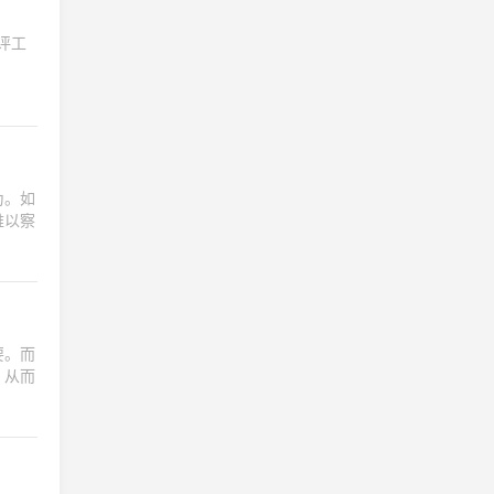
测评工
为。如
难以察
要。而
，从而