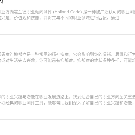
的
向霍兰德职业倾向测评 (Holland Code) 是一种被广泛认可的职业
的兴趣、价值观和技能，并将其与不同的职业领域进行匹配。通过
否患病？抑郁症是一种常见的精神疾病，它会影响到你的情绪、思维和行
助或对生活失去兴趣，你可能患有抑郁症。抑郁症的症状多种多样，可能
你的职业兴趣与潜能在职业发展道路上，找到适合自己的职业方向至关重
一项经典的职业测评工具，能够帮助我们深入了解自己的职业兴趣和潜能