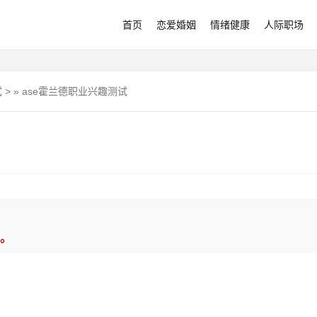
首页
恋爱婚姻
情绪健康
人际职场
试
>
»
ase霍兰德职业兴趣测试
。