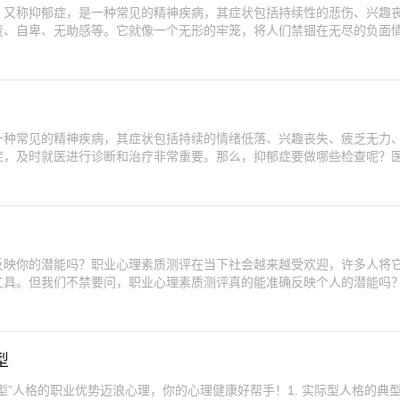
，又称抑郁症，是一种常见的精神疾病，其症状包括持续性的悲伤、兴趣
责、自卑、无助感等。它就像一个无形的牢笼，将人们禁锢在无尽的负面
一种常见的精神疾病，其症状包括持续的情绪低落、兴趣丧失、疲乏无力
症，及时就医进行诊断和治疗非常重要。那么，抑郁症要做哪些检查呢？
反映你的潜能吗？职业心理素质测评在当下社会越来越受欢迎，许多人将
工具。但我们不禁要问，职业心理素质测评真的能准确反映个人的潜能吗
型
型”人格的职业优势迈浪心理，你的心理健康好帮手！1. 实际型人格的典