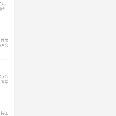
丧失、
情绪
、睡眠
医生会
它视为
？答案
型特征