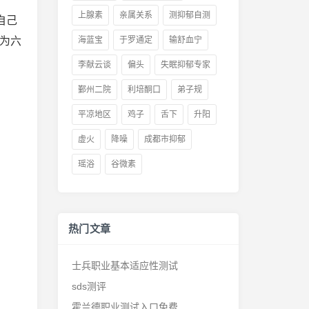
上腺素
亲属关系
测抑郁自测
自己
为六
海蓝宝
于罗通定
输舒血宁
李献云谈
偏头
失眠抑郁专家
鄞州二院
利培酮口
弟子规
平凉地区
鸡子
舌下
升阳
虚火
降噪
成都市抑郁
瑶浴
谷微素
热门文章
士兵职业基本适应性测试
sds测评
霍兰德职业测试入口免费