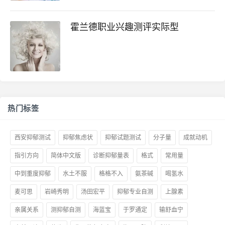
霍兰德职业兴趣测评实际型
热门标签
西安抑郁测试
抑郁焦虑状
抑郁试题测试
分子量
成就动机
指引方向
简体中文版
诊断抑郁量表
格式
常用量
中到重度抑郁
水土不服
格格不入
氨茶碱
喝氢水
麦可思
岩崎秀明
汤田宏平
抑郁专业自测
上腺素
亲属关系
测抑郁自测
海蓝宝
于罗通定
输舒血宁