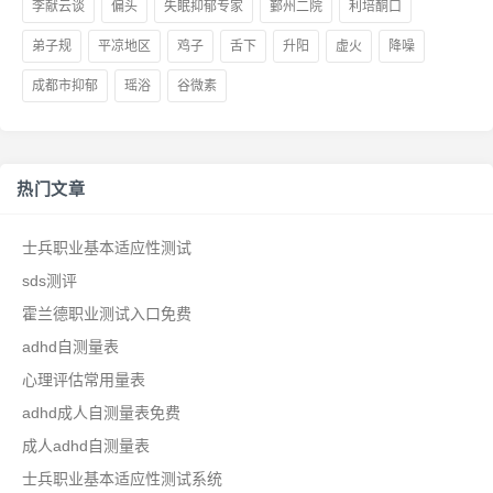
李献云谈
偏头
失眠抑郁专家
鄞州二院
利培酮口
弟子规
平凉地区
鸡子
舌下
升阳
虚火
降噪
成都市抑郁
瑶浴
谷微素
热门文章
士兵职业基本适应性测试
sds测评
霍兰德职业测试入口免费
adhd自测量表
心理评估常用量表
adhd成人自测量表免费
成人adhd自测量表
士兵职业基本适应性测试系统