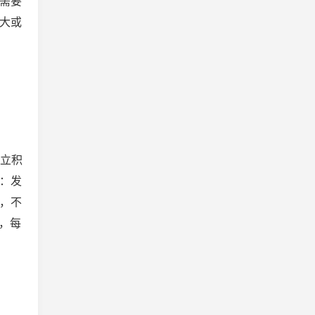
性需要
夸大或
建立积
好：发
时，不
，每