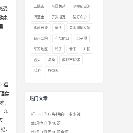
上腺素
亲属关系
测抑郁自测
感受
健康
海蓝宝
于罗通定
输舒血宁
理
李献云谈
偏头
失眠抑郁专家
鄞州二院
利培酮口
弟子规
平凉地区
鸡子
舌下
升阳
虚火
降噪
成都市抑郁
瑶浴
谷微素
幸福
心理健
热门文章
量表、
3.
打一针治疗失眠的针多少钱
表
焦虑症自测40题
潜能，
焦虑自测表40题合集