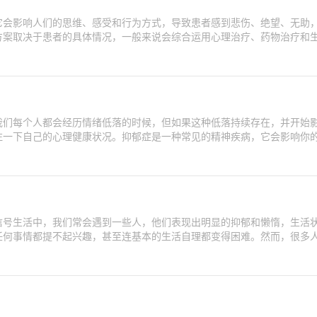
它会影响人们的思维、感受和行为方式，导致患者感到悲伤、绝望、无助
方案取决于患者的具体情况，一般来说会综合运用心理治疗、药物治疗和
我们每个人都会经历情绪低落的时候，但如果这种低落持续存在，并开始
注一下自己的心理健康状况。抑郁症是一种常见的精神疾病，它会影响你
信号生活中，我们常会遇到一些人，他们表现出明显的抑郁和懒惰，生活
任何事情都提不起兴趣，甚至连基本的生活自理都变得困难。然而，很多