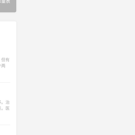
郁量表
，但有
少两
等。治
行。医