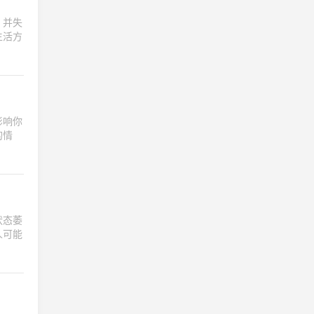
，并失
生活方
影响你
的情
状态萎
人可能