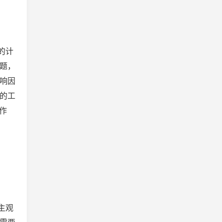
的计
问题，
影响因
工的工
作
主观