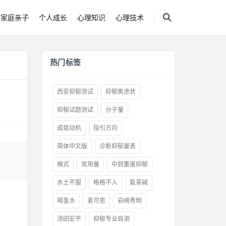
家庭亲子
个人成长
心理知识
心理技术
热门标签
西安抑郁测试
抑郁焦虑状
抑郁试题测试
分子量
成就动机
指引方向
简体中文版
诊断抑郁量表
格式
常用量
中到重度抑郁
水土不服
格格不入
氨茶碱
喝氢水
麦可思
岩崎秀明
汤田宏平
抑郁专业自测