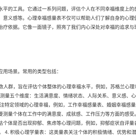
水平的工具。它通过一系列问题，评估个人在不同幸福维度上的
、意义感等。心理幸福感量表不仅可以帮助人们了解自身的心理
治疗依据。它像一面镜子，照亮了我们内心深处对幸福的追求与
应用场景。常用的类型包括：
多数人群，旨在评估个体整体的心理幸福水平，例如，苏格兰心理
条目，测量五个维度：生活满意度、情绪状态、人际关系、意义感、
表关注特定领域的心理幸福，例如，工作幸福感量表、婚姻幸福感
测量个体在工作中的满意度、成就感、工作压力等方面的感受。 
估个体是否出现抑郁、焦虑等心理问题，例如，抑郁症状自评量
等。 4. 积极心理学量表：这类量表关注个体的积极情绪、优势和