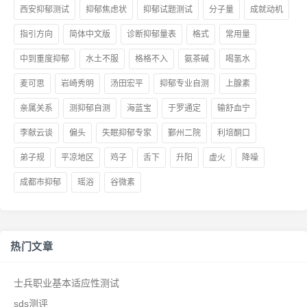
西安抑郁测试
抑郁焦虑状
抑郁试题测试
分子量
成就动机
指引方向
简体中文版
诊断抑郁量表
格式
常用量
中到重度抑郁
水土不服
格格不入
氨茶碱
喝氢水
麦可思
岩崎秀明
汤田宏平
抑郁专业自测
上腺素
亲属关系
测抑郁自测
海蓝宝
于罗通定
输舒血宁
李献云谈
偏头
失眠抑郁专家
鄞州二院
利培酮口
弟子规
平凉地区
鸡子
舌下
升阳
虚火
降噪
成都市抑郁
瑶浴
谷微素
热门文章
士兵职业基本适应性测试
sds测评