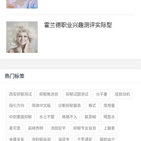
霍兰德职业兴趣测评实际型
热门标签
西安抑郁测试
抑郁焦虑状
抑郁试题测试
分子量
成就动机
指引方向
简体中文版
诊断抑郁量表
格式
常用量
中到重度抑郁
水土不服
格格不入
氨茶碱
喝氢水
麦可思
岩崎秀明
汤田宏平
抑郁专业自测
上腺素
亲属关系
测抑郁自测
海蓝宝
于罗通定
输舒血宁