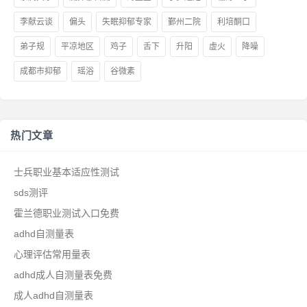
李献云谈
偏头
失眠抑郁专家
鄞州二院
利培酮口
弟子规
平凉地区
鸡子
舌下
升阳
虚火
降噪
成都市抑郁
瑶浴
谷微素
热门文章
士兵职业基本适应性测试
sds测评
霍兰德职业测试入口免费
adhd自测量表
心理评估常用量表
adhd成人自测量表免费
成人adhd自测量表