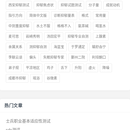
西安抑郁测试
抑郁焦虑状
抑郁试题测试
分子量
成就动机
指引方向
简体中文版
诊断抑郁量表
格式
常用量
中到重度抑郁
水土不服
格格不入
氨茶碱
喝氢水
麦可思
岩崎秀明
汤田宏平
抑郁专业自测
上腺素
亲属关系
测抑郁自测
海蓝宝
于罗通定
输舒血宁
李献云谈
偏头
失眠抑郁专家
鄞州二院
利培酮口
弟子规
平凉地区
鸡子
舌下
升阳
虚火
降噪
成都市抑郁
瑶浴
谷微素
热门文章
士兵职业基本适应性测试
sds测评