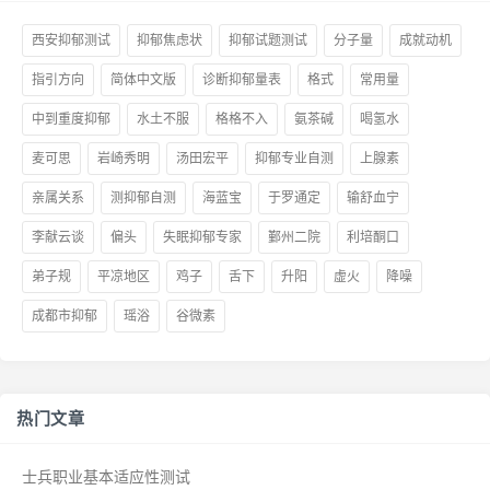
西安抑郁测试
抑郁焦虑状
抑郁试题测试
分子量
成就动机
指引方向
简体中文版
诊断抑郁量表
格式
常用量
中到重度抑郁
水土不服
格格不入
氨茶碱
喝氢水
麦可思
岩崎秀明
汤田宏平
抑郁专业自测
上腺素
亲属关系
测抑郁自测
海蓝宝
于罗通定
输舒血宁
李献云谈
偏头
失眠抑郁专家
鄞州二院
利培酮口
弟子规
平凉地区
鸡子
舌下
升阳
虚火
降噪
成都市抑郁
瑶浴
谷微素
热门文章
士兵职业基本适应性测试