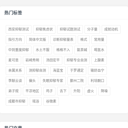
热门标签
西安抑郁测试
抑郁焦虑状
抑郁试题测试
分子量
成就动机
指引方向
简体中文版
诊断抑郁量表
格式
常用量
中到重度抑郁
水土不服
格格不入
氨茶碱
喝氢水
麦可思
岩崎秀明
汤田宏平
抑郁专业自测
上腺素
亲属关系
测抑郁自测
海蓝宝
于罗通定
输舒血宁
李献云谈
偏头
失眠抑郁专家
鄞州二院
利培酮口
弟子规
平凉地区
鸡子
舌下
升阳
虚火
降噪
成都市抑郁
瑶浴
谷微素